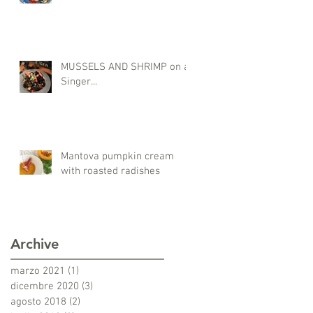
MUSSELS AND SHRIMP on a
Singer...
Mantova pumpkin cream
with roasted radishes
Archive
marzo 2021
(1)
1 post
dicembre 2020
(3)
3 post
agosto 2018
(2)
2 post