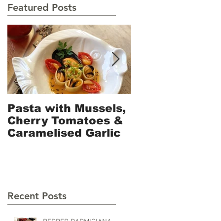
Featured Posts
Pasta with Mussels,
Vermicelli with
Cherry Tomatoes &
Colatura and
Caramelised Garlic
Sundried Toma
Recent Posts